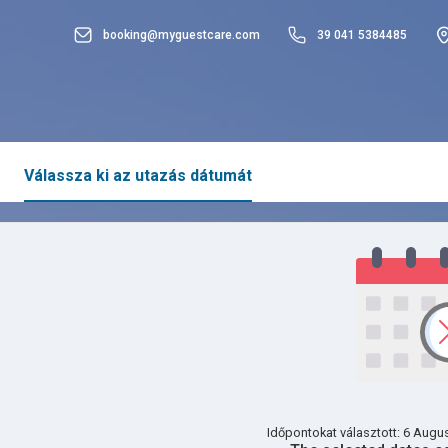
booking@myguestcare.com
39 041 5384485
Válassza ki az utazás dátumát
Időpontokat választott: 6 Augus