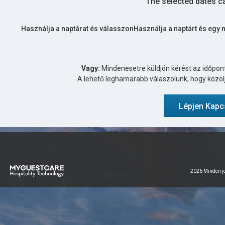
The selected dates c
Használja a naptárat és válasszonHasználja a naptárt és egy
Vagy:
Mindenesetre küldjön kérést az időpo
A lehető leghamarabb válaszolunk, hogy közölj
Lépjen Kapc
2026 Minden jo