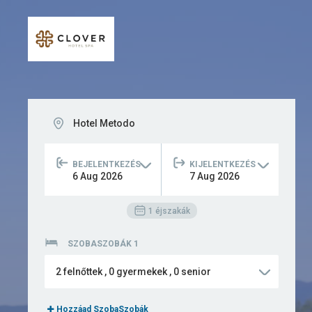
Hotel Metodo
BEJELENTKEZÉS
KIJELENTKEZÉS
6
Aug
2026
7
Aug
2026
1
éjszakák
SZOBASZOBÁK 1
2
felnőttek
,
0
gyermekek
,
0
senior
Hozzáad SzobaSzobák